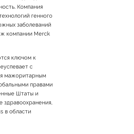
ность. Компания
технологий генного
ложных заболеваний
аж компании Merck
тся ключом к
реуспевает с
тся мажоритарным
лобальными правами
енные Штаты и
е здравоохранения,
cs в области