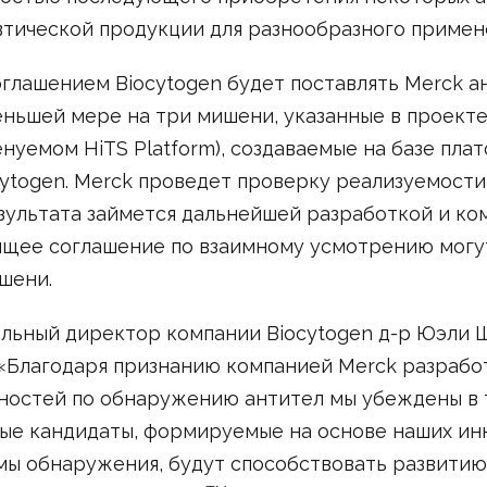
тической продукции для разнообразного примене
оглашением Biocytogen будет поставлять Merck а
ньшей мере на три мишени, указанные в проекте
енуемом HiTS Platform), создаваемые на базе пл
ytogen. Merck проведет проверку реализуемости 
зультата займется дальнейшей разработкой и к
оящее соглашение по взаимному усмотрению могу
шени.
льный директор компании Biocytogen д-р Юэли Шэ
 «Благодаря признанию компанией Merck разрабо
ностей по обнаружению антител мы убеждены в т
е кандидаты, формируемые на основе наших ин
ы обнаружения, будут способствовать развитию