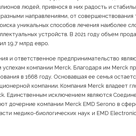
лионов людей, привнося в них радость и стабиль
разными направлениями, от совершенствования 
оиска уникальных способов лечения наиболее с
ллектуальных устройств. В 2021 году объем прод
ил 19,7 млрд евро.
ния и ответственное предпринимательство являю
 успехам компании Merck. Благодаря им Merck п
ования в 1668 году. Основавшая ее семья остае
кционерной компании. Компания Merck владеет г
rck. Единственным исключением являются Соедин
уют дочерние компании Merck EMD Serono в сфер
ласти медико-биологических наук и EMD Electroni