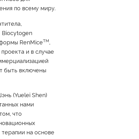
ния по всему миру.
нтитела,
 Biocytogen
TM
атформы RenMice
,
проекта и в случае
оммерциализацией
т быть включены
нь (Yuelei Shen)
танных нами
ом, что
новационных
 терапии на основе