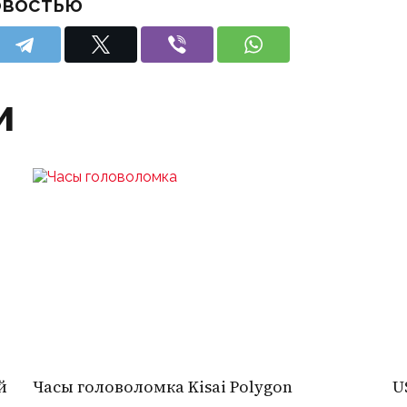
овостью
и
й
Часы головоломка Kisai Polygon
U