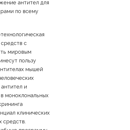
жение антител для
ерами по всему
иотехнологическая
 средств с
ать мировым
инесут пользу
антителах мышей
человеческих
 антител и
 в моноклональных
крининга
енциал клинических
 средств.