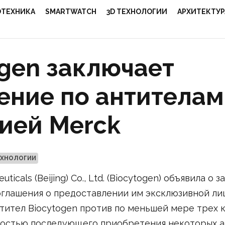
ОТЕХНИКА
SMARTWATCH
3D ТЕХНОЛОГИИ
АРХИТЕКТУР
ogen заключает
ение по антителам
ией Merck
ЕХНОЛОГИИ
ticals (Beijing) Co., Ltd. (Biocytogen) объявила о 
глашения о предоставлении им эксклюзивной ли
тител Biocytogen против по меньшей мере трех 
остью последующего приобретения некоторых а