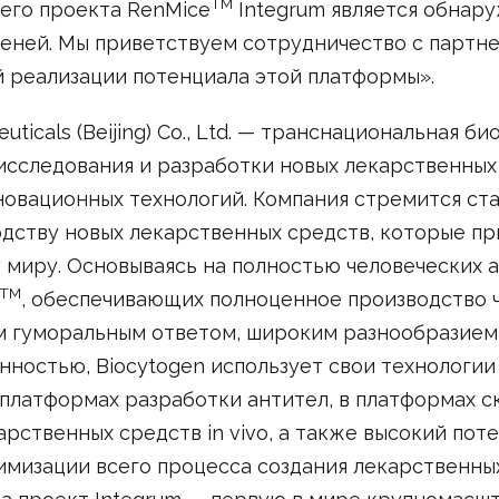
TM
его проекта RenMice
Integrum является обнару
еней. Мы приветствуем сотрудничество с партн
й реализации потенциала этой платформы».
uticals (Beijing) Co., Ltd. — транснациональная б
исследования и разработки новых лекарственных
новационных технологий. Компания стремится ст
дству новых лекарственных средств, которые пр
 миру. Основываясь на полностью человеческих 
TM
, обеспечивающих полноценное производство 
м гуморальным ответом, широким разнообразием
ностью, Biocytogen использует свои технологии
платформах разработки антител, в платформах с
рственных средств in vivo, а также высокий пот
имизации всего процесса создания лекарственных