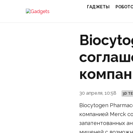
ГАДЖЕТЫ
РОБОТ
Biocyt
соглаш
компан
30 апреля, 10:58
3D Т
Biocytogen Pharmaceu
компанией Merck со
запатентованных ан
мишеней с возможн