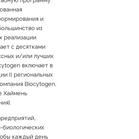
штабную программу
нованная
 формирования и
большинство из
х реализации
ает с десятками
ссных и/или лучших
cytogen включает в
дии II региональных
Компания Biocytogen,
е Хаймень
ия).
предприятий,
о-биологических
тобы каждый день