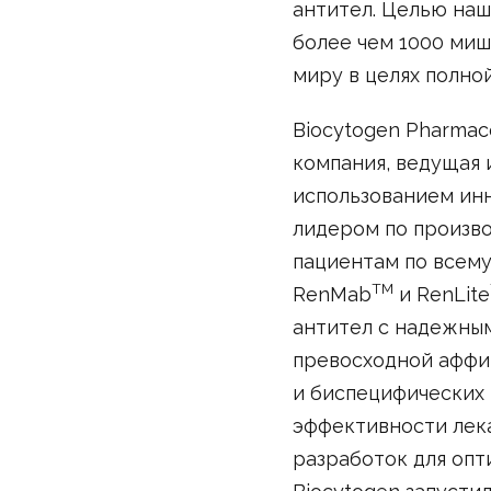
антител. Целью наш
более чем 1000 миш
миру в целях полно
Biocytogen Pharmace
компания, ведущая 
использованием ин
лидером по произво
пациентам по всему
TM
RenMab
и RenLite
антител с надежны
превосходной аффин
и биспецифических 
эффективности лека
разработок для опт