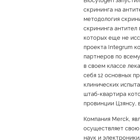
Biocytogen запусти
скрининга на антит
методология скрини
скрининга антител 
которых еще не исс
проекта Integrum к
партнеров по всему
в своем классе лек
себя 12 основных пр
клинических испытан
штаб-квартира кото
провинции Цзянсу, в
Компания Merck, яв
осуществляет свою 
наук и электроники