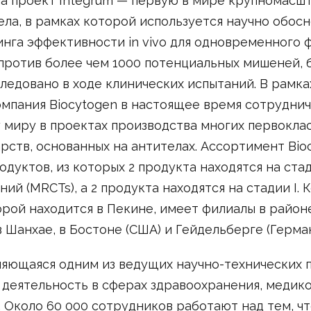
ла проект Integrum — первую в мире крупномас
ела, в рамках которой используется научно обос
нга эффективности in vivo для одновременного
против более чем 1000 потенциальных мишеней, 
ледовано в ходе клинических испытаний. В рамка
омпания Biocytogen в настоящее время сотруднич
 миру в проектах производства многих первокла
арств, основанных на антителах. Ассортимент Bio
одуктов, из которых 2 продукта находятся на ста
ий (MRCTs), а 2 продукта находятся на стадии I. 
рой находится в Пекине, имеет филиалы в район
 Шанхае, в Бостоне (США) и Гейдельберге (Герман
ляющаяся одним из ведущих научно-технических 
деятельность в сферах здравоохранения, медик
. Около 60 000 сотрудников работают над тем, ч