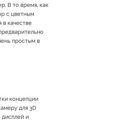
. В то время, как
ор с цветным
 в качестве
 предварительно
чень простым в
тки концепции
амеру для 3D
 дисплей и