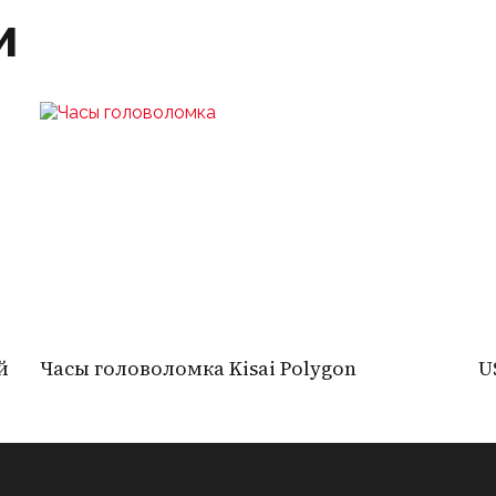
и
й
Часы головоломка Kisai Polygon
U