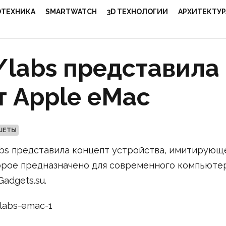
ОТЕХНИКА
SMARTWATCH
3D ТЕХНОЛОГИИ
АРХИТЕКТУР
/labs представила
т Apple eMac
ШЕТЫ
bs представила концепт устройства, имитирующ
торое предназначено для современного компьюте
adgets.su.